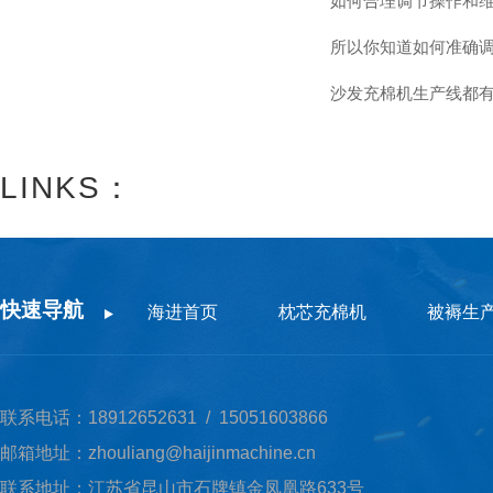
如何合理调节操作和
所以你知道如何准确
沙发充棉机生产线都
LINKS：
快速导航
海进首页
枕芯充棉机
被褥生
联系电话：18912652631 / 15051603866
邮箱地址：zhouliang@haijinmachine.cn
联系地址：江苏省昆山市石牌镇金凤凰路633号