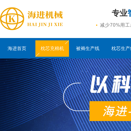
专业
·
减少70%用
海进首页
枕芯充棉机
被褥生产线
枕芯生产