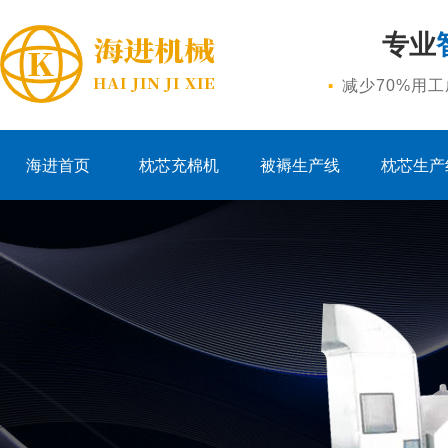
专业
·
减少70%用
海进首页
枕芯充棉机
被褥生产线
枕芯生产