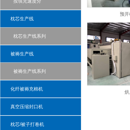
按填充速度分
预开
枕芯生产线
枕芯生产线系列
被褥生产线
被褥生产线系列
化纤被褥充棉机
烘
真空压缩封口机
枕芯/被子打卷机