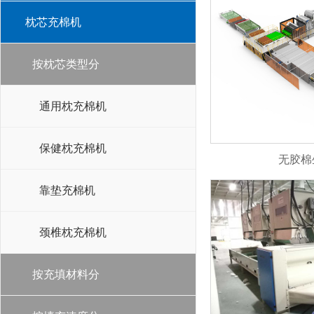
枕芯充棉机
按枕芯类型分
通用枕充棉机
保健枕充棉机
无胶棉
靠垫充棉机
颈椎枕充棉机
按充填材料分