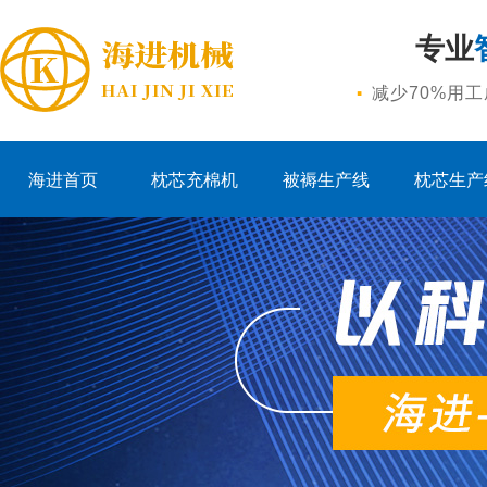
专业
·
减少70%用
海进首页
枕芯充棉机
被褥生产线
枕芯生产