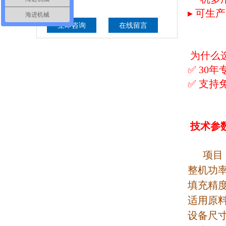
633号
▸ 可生
海进机械
立即咨询
在线留言
为什么
✅ 30
✅ 支持
技术参
项目
整机功
填充精
适用原
设备尺