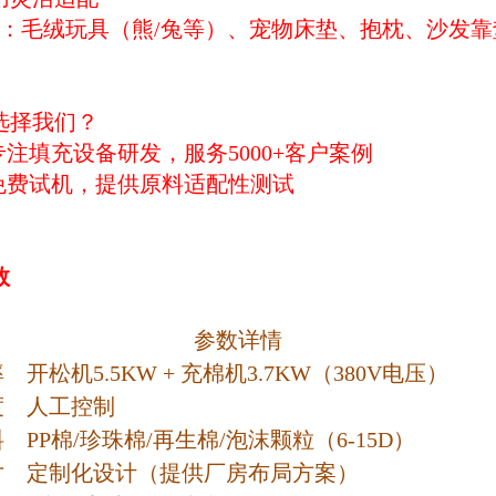
产：毛绒玩具（熊/兔等）、宠物床垫、抱枕、沙发
选择我们？
年专注填充设备研发，服务5000+客户案例
免费试机，提供原料适配性测试
数
参数详情
率
开松机5.5KW + 充棉机3.7KW（380V电压）
度
人工控制
料
PP棉/珍珠棉/再生棉/泡沫颗粒（6-15D）
寸
定制化设计（提供厂房布局方案）