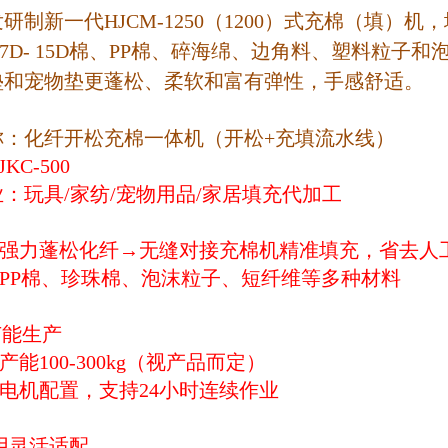
研制新一代HJCM-1250（1200）式充棉（填）机
.7D- 15D棉、PP棉、碎海绵、边角料、塑料粒
垫和宠物垫更蓬松、柔软和富有弹性，手感舒适。
称：化纤开松充棉一体机（开松+充填流水线）
KC-500
：玩具/家纺/宠物用品/家居填充代加工
松机强力蓬松化纤→无缝对接充棉机精准填充，省去人
于PP棉、珍珠棉、泡沫粒子、短纤维等多种材料
节能生产
产能100-300kg（视产品而定）
级电机配置，支持24小时连续作业
用灵活适配