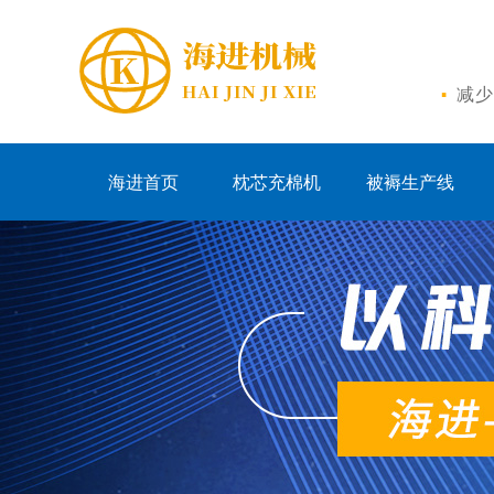
·
减少
海进首页
枕芯充棉机
被褥生产线