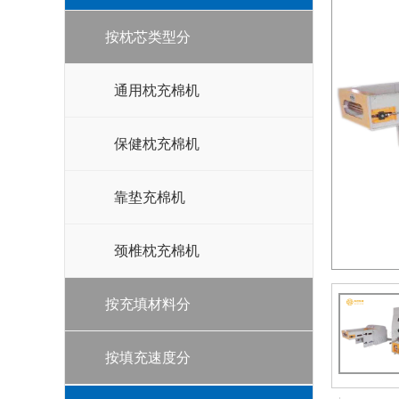
按枕芯类型分
通用枕充棉机
保健枕充棉机
靠垫充棉机
颈椎枕充棉机
按充填材料分
按填充速度分