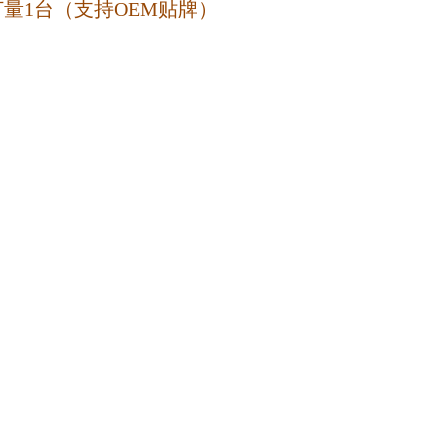
订量
1台（支持OEM贴牌）