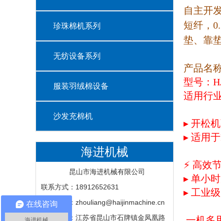
自主开发
短纤，0
珍珠棉机系列
垫、靠
无纺设备系列
产品名
型号：HJ
服装羽绒棉设备
适用行业
沙发充棉机
▸ 开
▸ 适用
海进机械
⚡ 高效
昆山市海进机械有限公司
▸ 单小时
联系方式：18912652631
▸ 工业
电子邮箱：zhouliang@haijinmachine.cn
在线咨询
公司地址：江苏省昆山市石牌镇金凤凰路
一机多
海进机械