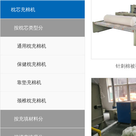
枕芯充棉机
按枕芯类型分
通用枕充棉机
保健枕充棉机
针刺棉被
靠垫充棉机
颈椎枕充棉机
按充填材料分