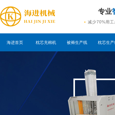
专业
·
减少70%用
海进首页
枕芯充棉机
被褥生产线
枕芯生产