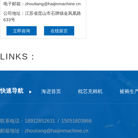
电子邮箱：zhouliang@haijinmachine.cn
公司地址：江苏省昆山市石牌镇金凤凰路
633号
立即咨询
在线留言
LINKS：
快速导航
海进首页
枕芯充棉机
被褥生
联系电话：18912652631 / 15051603866
邮箱地址：zhouliang@haijinmachine.cn