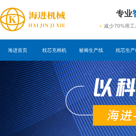
专业
·
减少70%用
海进首页
枕芯充棉机
被褥生产线
枕芯生产