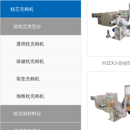
枕芯充棉机
按枕芯类型分
通用枕充棉机
保健枕充棉机
HJZXJ-自
靠垫充棉机
颈椎枕充棉机
按充填材料分